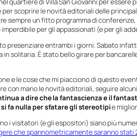
(nel quartiere di Villa San Giovanni per essere 
r scoprire le novità editoriali delle principali
inoltre sempre un fitto programma di conferenz
erdibile per gli appassionati (e per gli addett
 presenziare entrambi i giorni. Sabato infatti 
solitaria. È stato bello girare per bancarelle 
zione e le cose che mi piacciono di questo e
re con mano le novità editoriali, seguire alcun
ntinua a dire che la fantascienza e il fantas
i fa nulla per sfatare gli stereotipi
e miglio
 visitatori (e gli espositori) siano più numer
ungere che spannometricamente saranno stati 2’