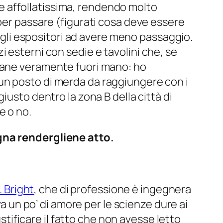
e affollatissima, rendendo molto
 per passare (figurati cosa deve essere
o gli espositori ad avere meno passaggio.
i esterni con sedie e tavolini che, se
imane veramente fuori mano: ho
un posto di merda da raggiungere con i
iusto dentro la zona B della città di
e o no.
ogna rendergliene atto.
. Bright
, che di professione è ingegnera
va un po’ di amore per le scienze dure ai
ustificare il fatto che non avesse letto