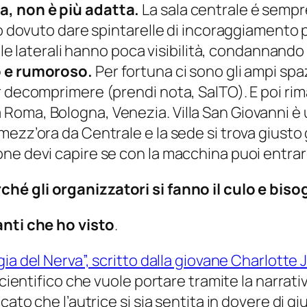
a, non è più adatta.
La sala centrale é sempr
ho dovuto dare spintarelle di incoraggiamento
sale laterali hanno poca visibilità, condannand
o e rumoroso.
Per fortuna ci sono gli ampi spaz
er decomprimere (prendi nota, SalTO). E poi r
Roma, Bologna, Venezia. Villa San Giovanni è 
ezz’ora da Centrale e la sede si trova giusto g
ne devi capire se con la macchina puoi entrar
hé gli organizzatori si fanno il culo e bis
nti che ho visto
.
gia del Nerva”, scritto dalla giovane Charlotte J
scientifico che vuole portare tramite la narrati
ato che l’autrice si sia sentita in dovere di gi