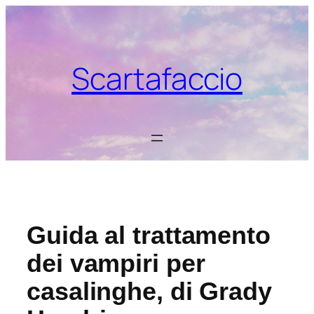
Vai
al
contenuto
Scartafaccio
Guida al trattamento
dei vampiri per
casalinghe, di Grady