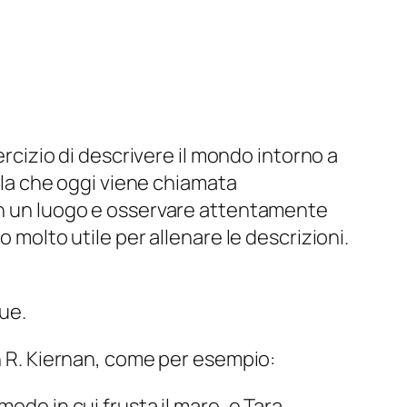
ercizio di descrivere il mondo intorno a
ella che oggi viene chiamata
i in un luogo e osservare attentamente
 molto utile per allenare le descrizioni.
ue.
ín R. Kiernan, come per esempio:
modo in cui frusta il mare, e Tara