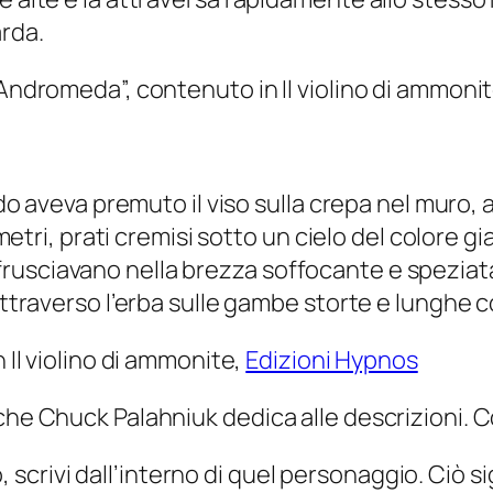
arda.
r Andromeda”, contenuto in
Il violino di ammoni
 aveva premuto il viso sulla crepa nel muro, av
tri, prati cremisi sotto un cielo del colore gi
 frusciavano nella brezza soffocante e speziat
raverso l’erba sulle gambe storte e lunghe c
in
Il violino di ammonite
,
Edizioni Hypnos
 che Chuck Palahniuk dedica alle descrizioni.
 scrivi dall’interno di quel personaggio. Ciò sig