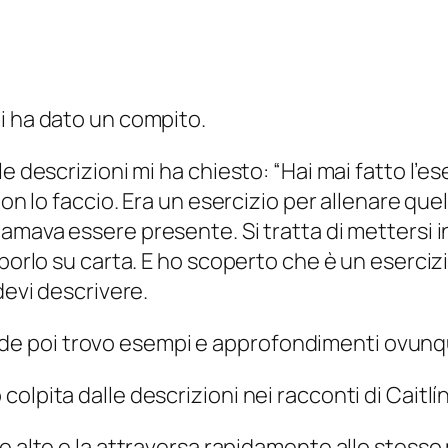
i ha dato un compito.
e descrizioni mi ha chiesto: “Hai mai fatto l’es
non lo faccio. Era un esercizio per allenare qu
hiamava
essere presente
. Si tratta di metters
porlo su carta. E ho scoperto che è un esercizio
devi descrivere.
e poi trovo esempi e approfondimenti ovunq
olpita dalle descrizioni nei racconti di Caitl
nde alte e la attraversa rapidamente allo stesso 