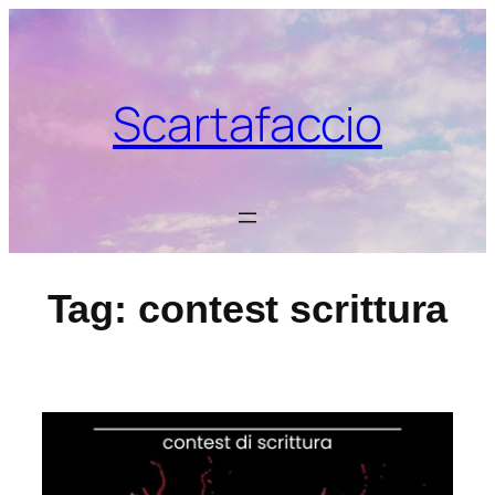
Vai
al
contenuto
Scartafaccio
Tag:
contest scrittura