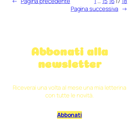
←
Pagina precedente
1
…
15
16
17
18
non
Pagina successiva
→
si
gioca
con
la
terra,
Abbonati alla
di
Giulia
newsletter
Massetto
Riceverai una volta al mese una mia letterina
con tutte le novità.
Abbonati