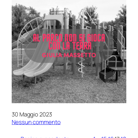
Tempo
di
Adrian
Tchaikovsky
30 Maggio 2023
su
Nessun commento
Al
parco