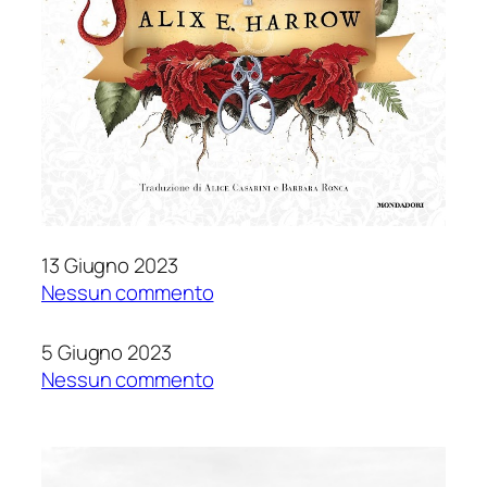
13 Giugno 2023
su
Nessun commento
Streghe
in
5 Giugno 2023
eterno
su
Nessun commento
di
I
Alix
Figli
E.
del
Harrow