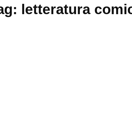
ag:
letteratura comi