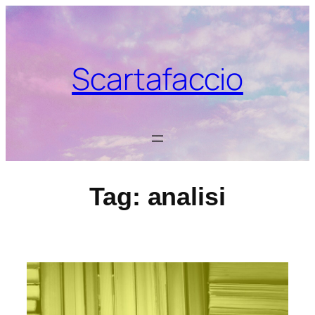
Vai
al
contenuto
Scartafaccio
Tag:
analisi