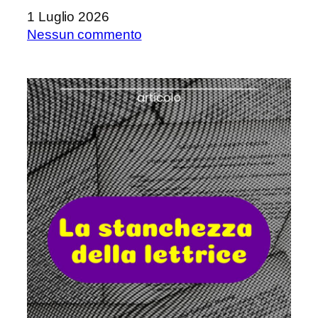
1 Luglio 2026
su
Nessun commento
Un
breve
aggiornamento
prima
delle
vacanze