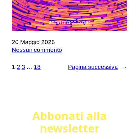
20 Maggio 2026
su
Nessun commento
SalTo
2026
1
2
3
…
18
Pagina successiva
→
Abbonati alla
newsletter