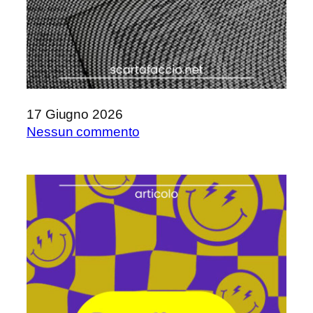
17 Giugno 2026
su
Nessun commento
La
stanchezza
della
lettrice