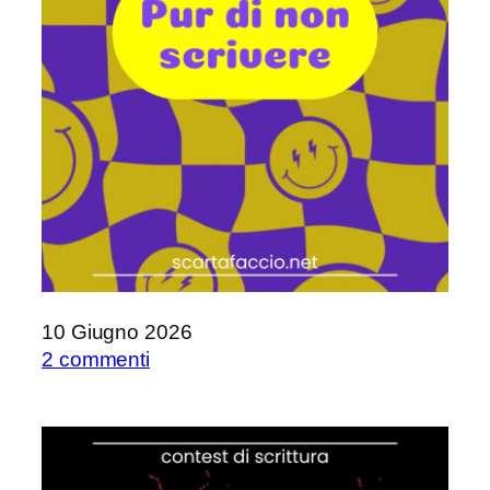
10 Giugno 2026
su
2 commenti
Pur
di
non
scrivere